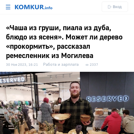
☰
Вход
«Чаша из груши, пиала из дуба,
блюдо из ясеня». Может ли дерево
«прокормить», рассказал
ремесленник из Могилева
Работа и зарплата
30 Ноя 2023, 16:21
2337