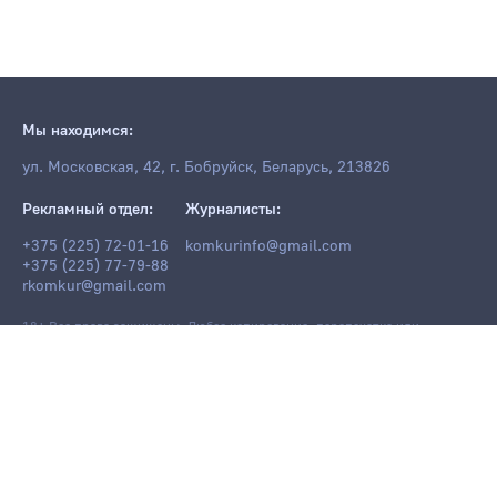
Мы находимся:
ул. Московская, 42, г. Бобруйск, Беларусь, 213826
Рекламный отдел:
Журналисты:
+375 (225) 72-01-16
komkurinfo@gmail.com
+375 (225) 77-79-88
rkomkur@gmail.com
18+ Все права защищены. Любое копирование, перепечатка или
последующее распространение информации и материалов
komkur.info
,
в том числе с использованием компьютерных средств, запрещено без
письменного разрешения редакции.