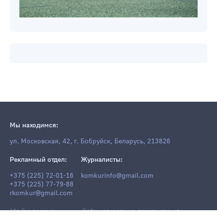
Мы находимся:
ул. Московская, 42, г. Бобруйск, Беларусь, 213826
Рекламный отдел:
Журналисты:
+375 (225) 72-01-16
komkurinfo@gmail.com
+375 (225) 77-79-88
rkomkur@gmail.com
18+ Все права защищены. Любое копирование, перепечатка или