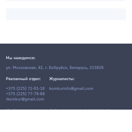
Мы находимся:
ул. Московская, 42, г. Бобруйск, Беларусь, 213826
Рекламный отдел:
Журналисты:
+375 (225) 72-01-16
komkurinfo@gmail.com
+375 (225) 77-79-88
rkomkur@gmail.com
18+ Все права защищены. Любое копирование, перепечатка или
последующее распространение информации и материалов
komkur.info
,
в том числе с использованием компьютерных средств, запрещено без
письменного разрешения редакции.