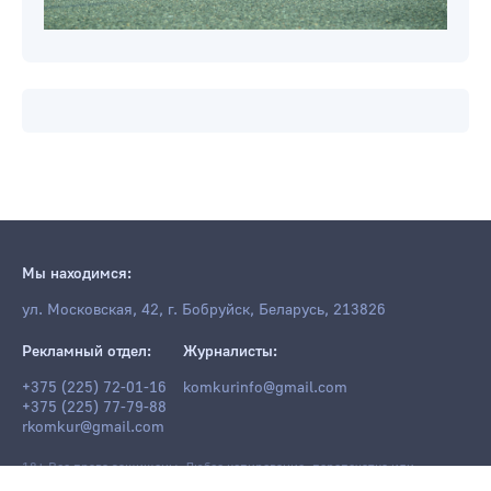
Мы находимся:
ул. Московская, 42, г. Бобруйск, Беларусь, 213826
Рекламный отдел:
Журналисты:
+375 (225) 72-01-16
komkurinfo@gmail.com
+375 (225) 77-79-88
rkomkur@gmail.com
18+ Все права защищены. Любое копирование, перепечатка или
последующее распространение информации и материалов
komkur.info
,