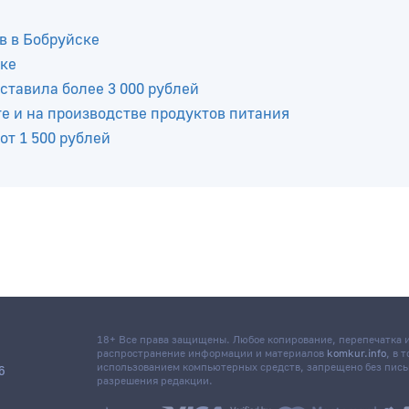
в в Бобруйске
ске
ставила более 3 000 рублей
е и на производстве продуктов питания
от 1 500 рублей