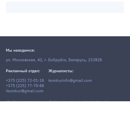
Мы находимся:
ул. Московская, 42, г. Бобруйск, Беларусь, 213826
Рекламный отдел:
Журналисты:
+375 (225) 72-01-16
komkurinfo@gmail.com
+375 (225) 77-79-88
rkomkur@gmail.com
18+ Все права защищены. Любое копирование, перепечатка или
последующее распространение информации и материалов
komkur.info
,
в том числе с использованием компьютерных средств, запрещено без
письменного разрешения редакции.