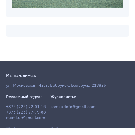
Мы находимся:
ул. Московская, 42, г. Бобруйск, Беларусь, 213826
Рекламный отдел:
Журналисты:
+375 (225) 72-01-16
komkurinfo@gmail.com
+375 (225) 77-79-88
rkomkur@gmail.com
18+ Все права защищены. Любое копирование, перепечатка или
последующее распространение информации и материалов
komkur.info
,