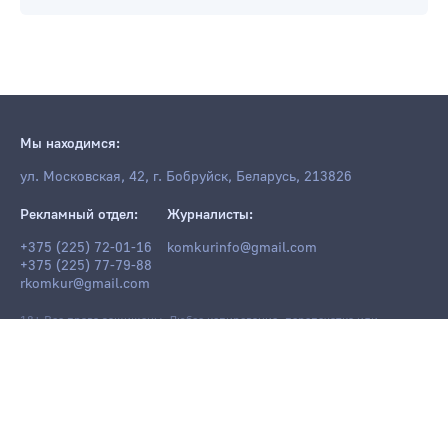
Мы находимся:
ул. Московская, 42, г. Бобруйск, Беларусь, 213826
Рекламный отдел:
Журналисты:
+375 (225) 72-01-16
komkurinfo@gmail.com
+375 (225) 77-79-88
rkomkur@gmail.com
18+ Все права защищены. Любое копирование, перепечатка или
последующее распространение информации и материалов
komkur.info
,
в том числе с использованием компьютерных средств, запрещено без
письменного разрешения редакции.