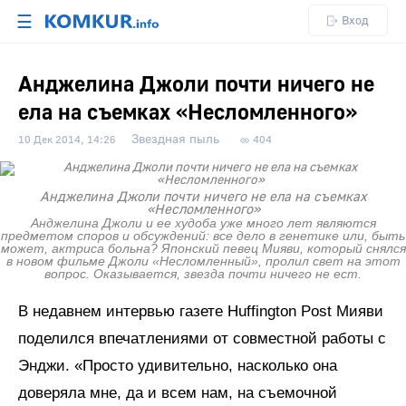
☰
Вход
Анджелина Джоли почти ничего не
ела на съемках «Несломленного»
Звездная пыль
10 Дек 2014, 14:26
404
Анджелина Джоли почти ничего не ела на съемках
«Несломленного»
Анджелина Джоли и ее худоба уже много лет являются
предметом споров и обсуждений: все дело в генетике или, быть
может, актриса больна? Японский певец Мияви, который снялся
в новом фильме Джоли «Несломленный», пролил свет на этот
вопрос. Оказывается, звезда почти ничего не ест.
В недавнем интервью газете Huffington Post Мияви
поделился впечатлениями от совместной работы с
Энджи. «Просто удивительно, насколько она
доверяла мне, да и всем нам, на съемочной