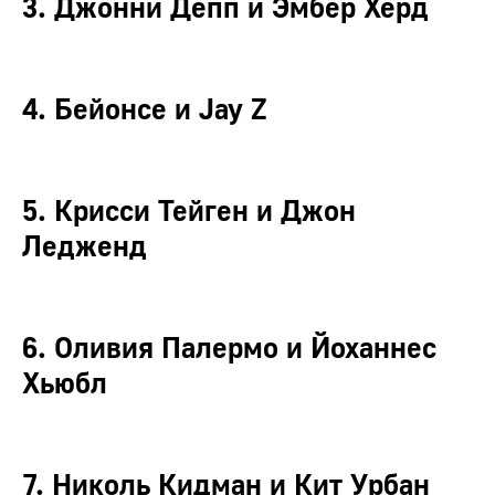
3. Джонни Депп и Эмбер Херд
4. Бейонсе и Jay Z
5. Крисси Тейген и Джон
Ледженд
6. Оливия Палермо и Йоханнес
Хьюбл
7. Николь Кидман и Кит Урбан