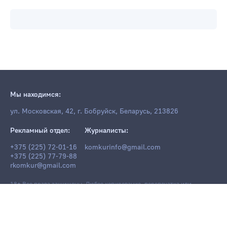
Мы находимся:
ул. Московская, 42, г. Бобруйск, Беларусь, 213826
Рекламный отдел:
Журналисты:
+375 (225) 72-01-16
komkurinfo@gmail.com
+375 (225) 77-79-88
rkomkur@gmail.com
18+ Все права защищены. Любое копирование, перепечатка или
последующее распространение информации и материалов
komkur.info
,
в том числе с использованием компьютерных средств, запрещено без
письменного разрешения редакции.