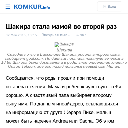
☰
Вход
Шакира стала мамой во второй раз
Звездная пыль
02 Фев 2015, 16:15
367
Шакира
Сегодня ночью в Барселоне Шакира родила второго сына,
сообщает goal.com. По данным портала накануне вечером в
18:55 Шакира была доставлена в родильное отделение клиники
Quirón Teknon, где год назад появился первый сын Милан.
Сообщается, что роды прошли при помощи
кесарева сечения. Мама и ребенок чувствуют себя
хорошо. А счастливый папа выбирает второму
сыну имя. По данным инсайдеров, ссылающихся
на информацию от друга Жерара Пике, малыш
может быть наречен Andrea или Sacha. Об этом