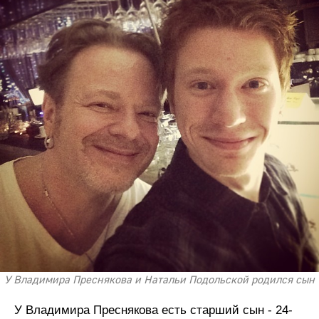
У Владимира Преснякова и Натальи Подольской родился сын
У Владимира Преснякова есть старший сын - 24-