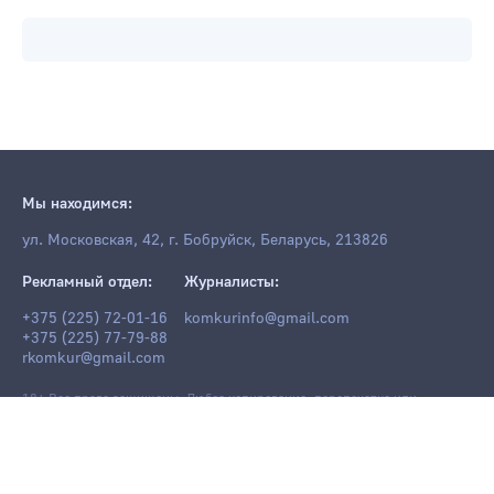
Мы находимся:
ул. Московская, 42, г. Бобруйск, Беларусь, 213826
Рекламный отдел:
Журналисты:
+375 (225) 72-01-16
komkurinfo@gmail.com
+375 (225) 77-79-88
rkomkur@gmail.com
18+ Все права защищены. Любое копирование, перепечатка или
последующее распространение информации и материалов
komkur.info
,
в том числе с использованием компьютерных средств, запрещено без
письменного разрешения редакции.