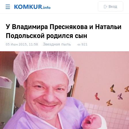
☰
Вход
У Владимира Преснякова и Натальи
Подольской родился сын
Звездная пыль
05 Июн 2015, 11:58
921