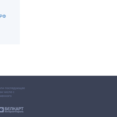
 РФ
 или последующее
том числе с
ьменного