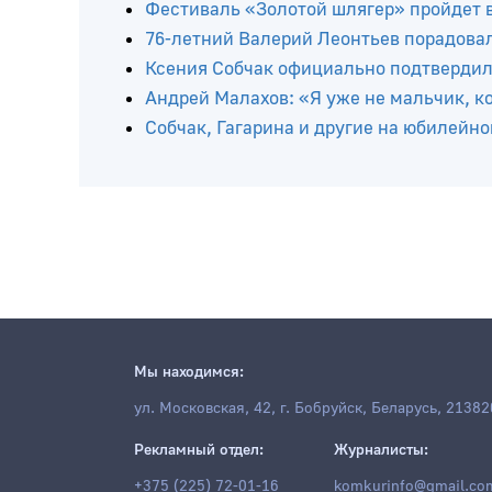
Фестиваль «Золотой шлягер» пройдет в 
76-летний Валерий Леонтьев порадова
Ксения Собчак официально подтвердила
Андрей Малахов: «Я уже не мальчик, к
Собчак, Гагарина и другие на юбилейн
Мы находимся:
ул. Московская, 42, г. Бобруйск, Беларусь, 21382
Рекламный отдел:
Журналисты:
+375 (225) 72-01-16
komkurinfo@gmail.co