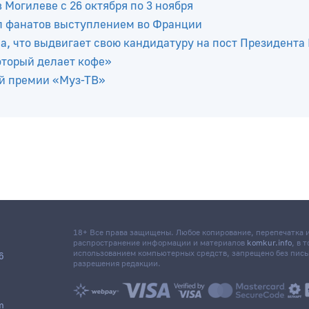
Могилеве с 26 октября по 3 ноября
л фанатов выступлением во Франции
, что выдвигает свою кандидатуру на пост Президента
оторый делает кофе»
ой премии «Муз-ТВ»
18+ Все права защищены. Любое копирование, перепечатка
распространение информации и материалов
komkur.info
, в 
использованием компьютерных средств, запрещено без пис
6
разрешения редакции.
m