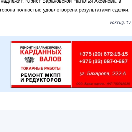
инадлежит. Юрист Барановской Наталья Аксенова, в
сторона полностью удовлетворена результатами сделки.
vokrug.tv