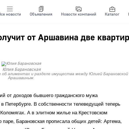
Все новости
Объявления
Новости компаний
Каталог
олучит от Аршавина две кварти
Юлия Барановская
е об алиментах и разделе имущества между Юлией Барановской
Арашавиным.
ий от доходов бывшего гражданского мужа
 в Петербурге. В собственности телеведущей теперь
 Коломягах. А в элитном жилье на Крестовском
о паре, Барановская прописала общих детей: Артема,