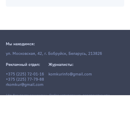
Мы находимся:
ул. Московская, 42, г. Бобруйск, Беларусь, 213826
Рекламный отдел:
Журналисты:
+375 (225) 72-01-16
komkurinfo@gmail.com
+375 (225) 77-79-88
rkomkur@gmail.com
18+ Все права защищены. Любое копирование, перепечатка или
последующее распространение информации и материалов
komkur.info
,
в том числе с использованием компьютерных средств, запрещено без
письменного разрешения редакции.