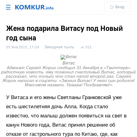
☰
Вход
Жена подарила Витасу под Новый
год сына
Звездная пыль
05 Янв 2015, 17:24
521
Витас
Адвокат Сергей Жорин сообщил 31 декабря в «Твиттере»
радостную новость: ему позвонил счастливый Витас, который
рассказал, что только что стал папой второй раз. Сергей
Жорин написал в соцсети: «Звонил Витас! У него сын родился!
Максимом назвали. Ураааа! Поздравляю!»
У Витаса и его жены Светланы Гранковской уже
есть шестилетняя дочь Алла. Когда стало
известно, что малыш должен появиться на свет в
канун Нового года, Витас принял решение об
отказе от гастрольного тура по Китаю, где, как