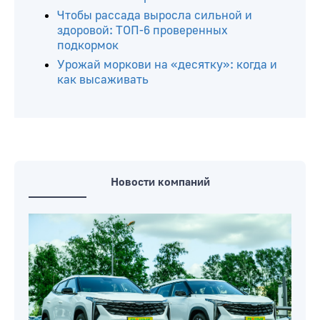
грядок: в борьбе с вредителями все
средства хороши
Как часто поливать томаты в парнике,
чтобы не лишиться урожая
Когда высаживать огурцы на рассаду:
оптимальные сроки
Чтобы рассада выросла сильной и
здоровой: ТОП-6 проверенных
подкормок
Урожай моркови на «десятку»: когда и
как высаживать
Новости компаний