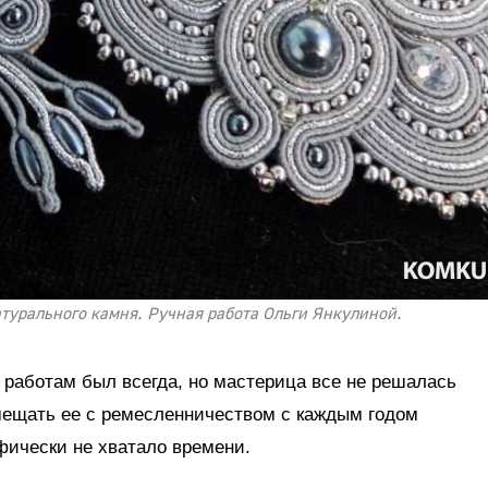
атурального камня. Ручная работа Ольги Янкулиной.
е работам был всегда, но мастерица все не решалась
вмещать ее с ремесленничеством с каждым годом
фически не хватало времени.