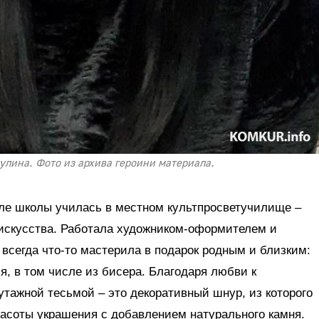
улина. Фото из архива героини материала.
сле школы училась в местном культпросветучилище –
 искусства. Работала художником-оформителем и
 всегда что-то мастерила в подарок родным и близким:
я, в том числе из бисера. Благодаря любви к
утажной тесьмой – это декоративный шнур, из которого
расоты украшения с добавлением натурального камня.