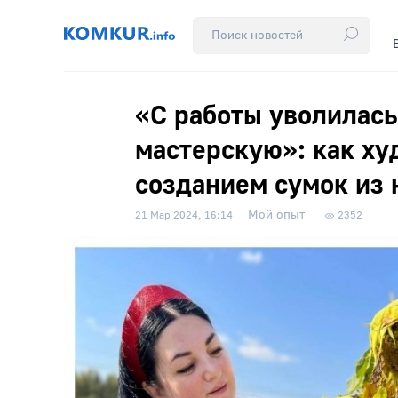
«С работы уволилась
мастерскую»: как х
созданием сумок из 
Мой опыт
21 Мар 2024, 16:14
2352