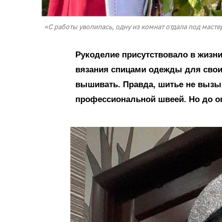
«С работы уволилась, одну из комнат отдала под маст
Рукоделие присутствовало в жизни
вязания спицами одежды для своих
вышивать. Правда, шитье не вызыв
профессиональной швеей. Но до о