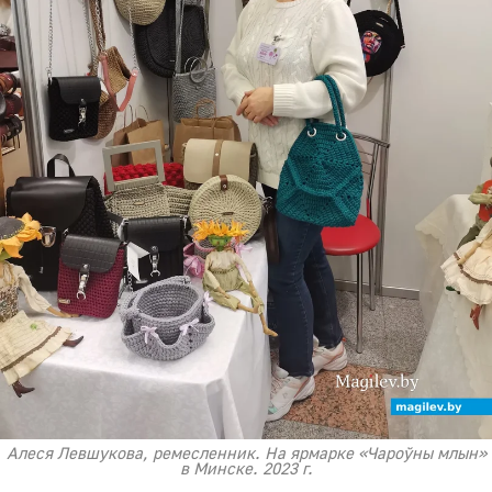
Алеся Левшукова, ремесленник. На ярмарке «Чароўны млын»
в Минске. 2023 г.