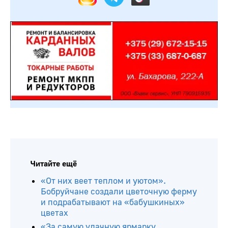
Читайте ещё
«От них веет теплом и уютом».
Бобруйчане создали цветочную ферму
и подрабатывают на «бабушкиных»
цветах
«За самую удачную ярмарку