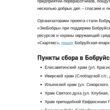
предприятий-переработчиков, пойду
несколько добрых дел – спасаем и л
Организаторами проекта стали Бобру
«ЭкоБобры» при поддержке Бобруйск
ресурсов и охраны окружающей сред
«Скартекс»,
пишет
Бобруйская епарх
Пункты сбора в Бобруйс
Елисаветинский храм (ул. Красно
Иверский храм (Слободской с/с, д
Ильинский храм (ул. Сикорского, 
Храм Святого духа (ул. Клубная, 
Храм преподобной Евфросинии По