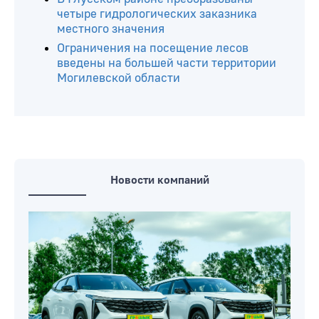
краснокнижными раками: заплатит за
ущерб окружающей среде почти 150
тысяч рублей
Минприроды напомнило о запрете на
разрушение гнезд птиц
В Глусском районе преобразованы
четыре гидрологических заказника
местного значения
Ограничения на посещение лесов
введены на большей части территории
Могилевской области
Новости компаний