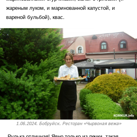
жареным луком, и маринованной капустой, и
вареной бульбой), квас.
1.06.2024. Бобруйск. Ресторан «Чырвоная вежа»
Рулька отличная! Явно только из печки, такая