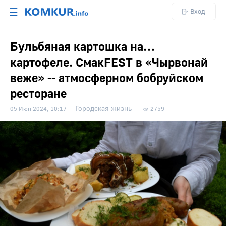
☰
Вход
Бульбяная картошка на…
картофеле. СмакFEST в «Чырвонай
веже» -- атмосферном бобруйском
ресторане
Городская жизнь
05 Июн 2024, 10:17
2759