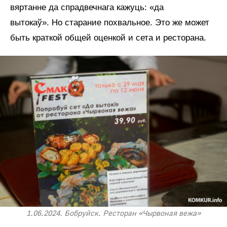
вяртанне да спрадвечнага кажуць: «да
вытокаў». Но старание похвальное. Это же может
быть краткой общей оценкой и сета и ресторана.
1.06.2024. Бобруйск. Ресторан «Чырвоная вежа»