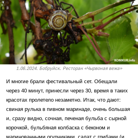
1.06.2024. Бобруйск. Ресторан «Чырвоная вежа»
И многие брали фестивальный сет. Обещали
через 40 минут, принесли через 30, время в таких
красотах пролетело незаметно. Итак, что дают:
свиная рулька в пивном маринаде, очень большая
и, сразу видно, сочная, печеная бульба с сырной
корочкой, бульбяная колбаска с беконом и
маринованными огурчиками, салат с грибами (и