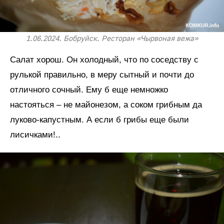
1.06.2024. Бобруйск. Ресторан «Чырвоная вежа»
Салат хорош. Он холодный, что по соседству с
рулькой правильно, в меру сытный и почти до
отличного сочный. Ему б еще немножко
настояться – не майонезом, а соком грибным да
луково-капустным. А если б грибы еще были
лисичками!..