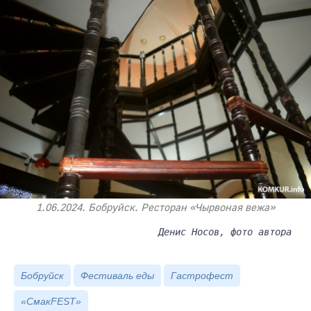
1.06.2024. Бобруйск. Ресторан «Чырвоная вежа»
Денис Носов, фото автора
Бобруйск
Фестиваль еды
Гастрофест
«СмакFEST»