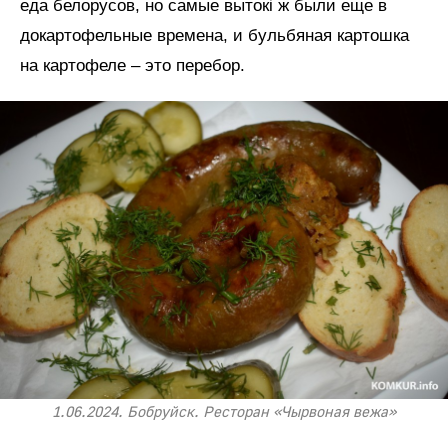
еда белорусов, но самые вытокі ж были еще в
докартофельные времена, и бульбяная картошка
на картофеле – это перебор.
1.06.2024. Бобруйск. Ресторан «Чырвоная вежа»