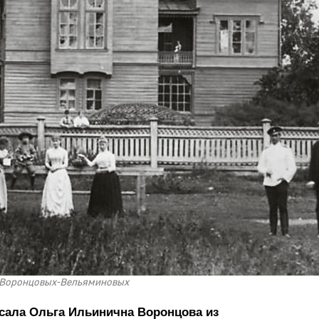
Воронцовых-Вельяминовых
исала Ольга Ильинична Воронцова из