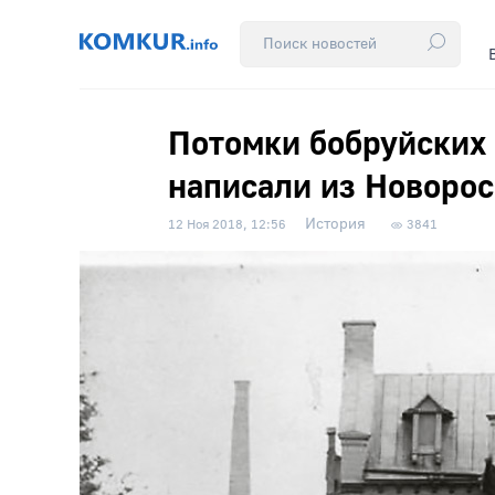
Потомки бобруйских
написали из Новоро
История
12 Ноя 2018, 12:56
3841