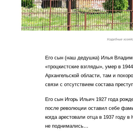
Усадебные хозяй
Его сын (наш дедушка) Илья Владими
«троцкистские взгляды», умер в 1944
Архангельской области, там и похор
связи с отсутствием состава престу
Его сын Игорь Ильич 1927 года рожде
после революции оставил себе фами
когда арестовали отца в 1937 году в
не поднимались…