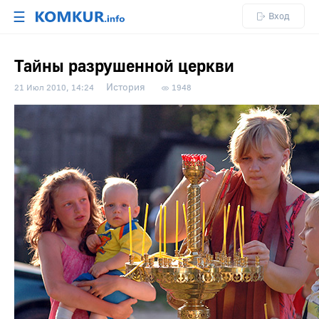
☰
Вход
Тайны разрушенной церкви
История
21 Июл 2010, 14:24
1948