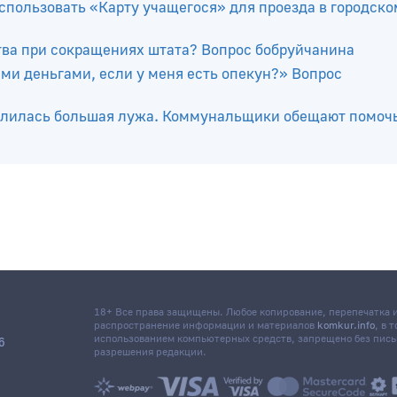
ри месяца. Стану ли я считаться тунеядкой?» Отвечает
спользовать «Карту учащегося» для проезда в городско
тва при сокращениях штата? Вопрос бобруйчанина
ми деньгами, если у меня есть опекун?» Вопрос
разлилась большая лужа. Коммунальщики обещают помоч
18+ Все права защищены. Любое копирование, перепечатка
распространение информации и материалов
komkur.info
, в 