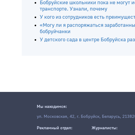
Читайте ещё
«Собираюсь погостить у свекрови два-т
адвокат
Бобруйские школьники пока не могут и
транспорте. Узнали, почему
У кого из сотрудников есть преимущес
«Могу ли я распоряжаться заработанны
бобруйчанки
У детского сада в центре Бобруйска 
Мы находимся: