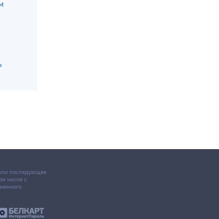
м
ь
 или последующее
том числе с