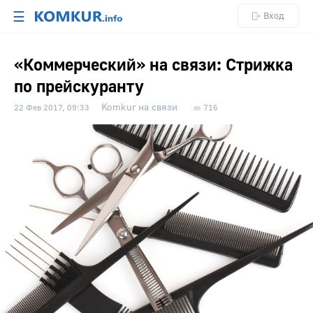
☰
Вход
«Коммерческий» на связи: Стрижка
по прейскуранту
Komkur на связи
22 Фев 2017, 09:33
716