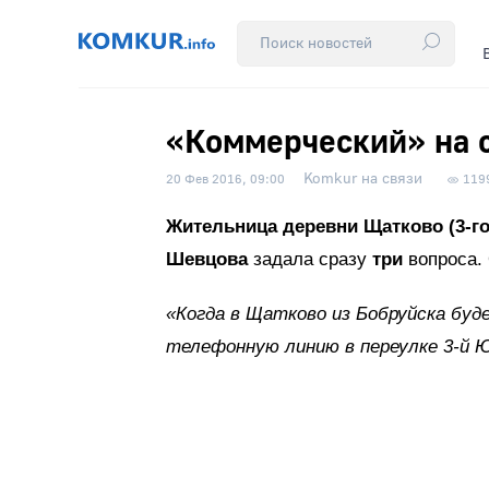
«Коммерческий» на с
Komkur на связи
20 Фев 2016, 09:00
119
Жительница деревни Щатково (3-г
Шевцова
задала сразу
три
вопроса.
«Когда в Щатково из Бобруйска буд
телефонную линию в переулке 3-й 