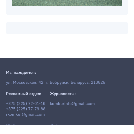
Мы находимся:
ул. Московская, 42, г. Бобруйск, Беларусь, 213826
Рекламный отдел:
Журналисты:
+375 (225) 72-01-16
komkurinfo@gmail.com
+375 (225) 77-79-88
rkomkur@gmail.com
18+ Все права защищены. Любое копирование, перепечатка или
последующее распространение информации и материалов
komkur.info
,