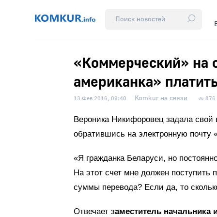
«Коммерческий» на с
американка» платить
Komkur на связи
13 Фев 2016, 09:40
876
Вероника Никифоровец задала свой в
обратившись на электронную почту
«Я гражданка Беларуси, но постоянн
На этот счет мне должен поступить 
суммы перевода? Если да, то скольк
Отвечает з
аместитель начальника 