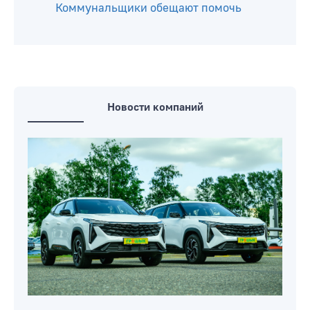
штата? Вопрос бобруйчанина
«Могу ли я распоряжаться
заработанными деньгами, если у меня
есть опекун?» Вопрос бобруйчанки
У детского сада в центре Бобруйска
разлилась большая лужа.
Коммунальщики обещают помочь
Новости компаний