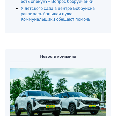
Узнали, почему
У кого из сотрудников есть
преимущества при сокращениях
штата? Вопрос бобруйчанина
«Могу ли я распоряжаться
заработанными деньгами, если у меня
есть опекун?» Вопрос бобруйчанки
У детского сада в центре Бобруйска
разлилась большая лужа.
Коммунальщики обещают помочь
Новости компаний