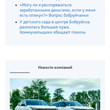
использовать «Карту учащегося» для
проезда в городском транспорте.
Узнали, почему
У кого из сотрудников есть
преимущества при сокращениях
штата? Вопрос бобруйчанина
«Могу ли я распоряжаться
заработанными деньгами, если у меня
есть опекун?» Вопрос бобруйчанки
У детского сада в центре Бобруйска
разлилась большая лужа.
Коммунальщики обещают помочь
Новости компаний