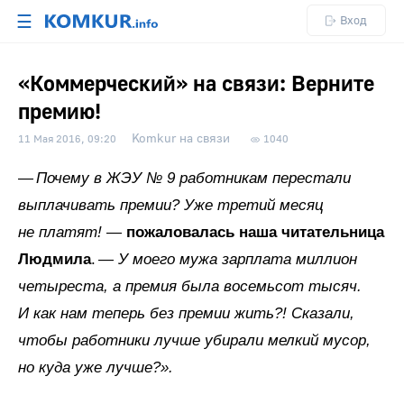
☰
Вход
«Коммерческий» на связи: Верните
премию!
Komkur на связи
11 Мая 2016, 09:20
1040
— Почему в ЖЭУ № 9 работникам перестали
выплачивать премии? Уже третий месяц
не платят!
—
пожаловалась наша читательница
Людмила
.
— У моего мужа зарплата миллион
четыреста, а премия была восемьсот тысяч.
И как нам теперь без премии жить?! Сказали,
чтобы работники лучше убирали мелкий мусор,
но куда уже лучше?».