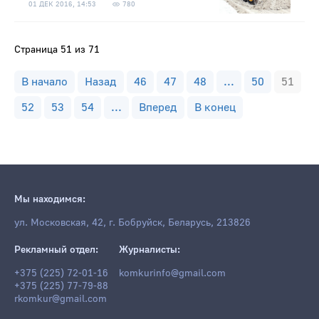
01 ДЕК 2016, 14:53
780
Страница 51 из 71
В начало
Назад
46
47
48
...
50
51
52
53
54
...
Вперед
В конец
Мы находимся:
ул. Московская, 42, г. Бобруйск, Беларусь, 213826
Рекламный отдел:
Журналисты:
+375 (225) 72-01-16
komkurinfo@gmail.com
+375 (225) 77-79-88
rkomkur@gmail.com