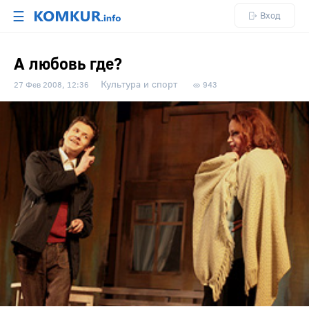
☰
Вход
А любовь где?
Культура и спорт
27 Фев 2008, 12:36
943