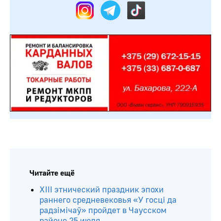
Читайте ещё
ХIII этнический праздник эпохи
раннего средневековья «У госці да
радзімічаў» пройдет в Чаусском
районе 25 июля