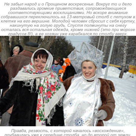
Не забыл народ и о Прощеном воскресенье. Вокруг то и дело
раздавались громкие приветствия, сопровождающиеся
соответствующими восклицаниями. Но вскоре внимание
собравшихся переключилось на 13-метровый столб с петухом в
клетке на его вершине. Молодой человек сбросил с себя куртку,
накинутую на голую грудь. Спустя полминуты на снегу
осталась вся остальная одежда, кроме нижней (это при морозе
градусов 8!), а ее хозяин уже карабкался по столбу вверх.
Правда, резвость, с которой началось «восхождение»,
поубавилась уже к середине столба, но до второй от земли,