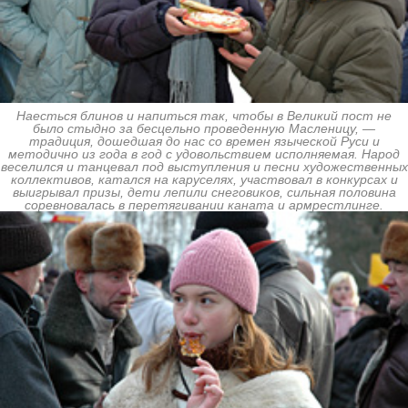
Наесться блинов и напиться так, чтобы в Великий пост не
было стыдно за бесцельно проведенную Масленицу, —
традиция, дошедшая до нас со времен языческой Руси и
методично из года в год с удовольствием исполняемая. Народ
веселился и танцевал под выступления и песни художественных
коллективов, катался на каруселях, участвовал в конкурсах и
выигрывал призы, дети лепили снеговиков, сильная половина
соревновалась в перетягивании каната и армрестлинге.