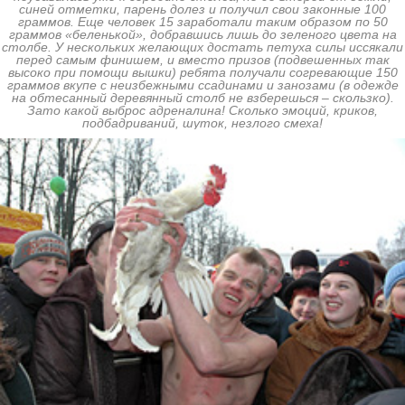
синей отметки, парень долез и получил свои законные 100
граммов. Еще человек 15 заработали таким образом по 50
граммов «беленькой», добравшись лишь до зеленого цвета на
столбе. У нескольких желающих достать петуха силы иссякали
перед самым финишем, и вместо призов (подвешенных так
высоко при помощи вышки) ребята получали согревающие 150
граммов вкупе с неизбежными ссадинами и занозами (в одежде
на обтесанный деревянный столб не взберешься – скользко).
Зато какой выброс адреналина! Сколько эмоций, криков,
подбадриваний, шуток, незлого смеха!