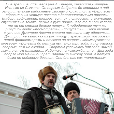
Сие зрелище, длящееся уже 45 минут, завершил Дмитрий
Иванько из Сычково. Он первым добрался до вершины и под
оглушительные радостные свисты и крики толпы «Бери все!»
сбросил вниз четыре пакета с дополнительными призами
(набор парфюмерии, термос, зонтик и сладости) и аккуратно
спустился на землю, держа в руке дрожащего то ли от холода,
то ли от страха белого петуха. К победителю тут же
ринулись люди: «посмотреть», «пощупать»... Пока верная
спутница Дмитрия Анюта спешно помогала ему одеваться,
Дмитрий, не выпуская из рук птицу с гребешком, позировал
перед фотокамерами и отвечал на вопросы «Коммерческого
курьера»: «Долезть до петуха пытался три года, а получилось
впервые, сам не ожидал… Спортом увлекаюсь для себя: зимой
лыжи, летом плавание... Работаю на кожкомбинате... Два года
подряд мой меньшой брат Владимир высоту брал. А петухи
дома по подворью бегают. Они для нас как талисманы».