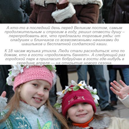
А кто-то в последний день перед Великим постом, самым
продолжительным и строгим в году, решил отвести душу –
перепробовать все, что предлагали торговые ряды: от
оладушек и блинчиков со всевозможными начинками до
шашлыков и бесплатной солдатской каши.
К 18 часам музыка утихла. Люди стали расходиться: кто по
домам, кто в гости «продолжать банкет». А следующий раз
городской парк в пригласит бобруйчан в гости где-нибудь в
середине апреля — на открытие нового сезона.