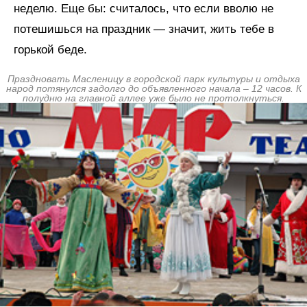
неделю. Еще бы: считалось, что если вволю не
потешишься на праздник — значит, жить тебе в
горькой беде.
Праздновать Масленицу в городской парк культуры и отдыха
народ потянулся задолго до объявленного начала – 12 часов. К
полудню на главной аллее уже было не протолкнуться.