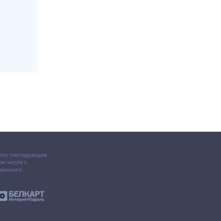
ском
 или последующее
том числе с
ьменного