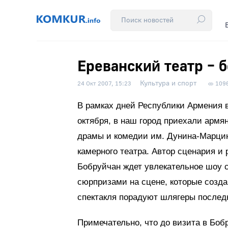
Ереванский театр – 
Культура и спорт
24 Окт 2007, 15:23
109
В рамках дней Республики Армения в
октября, в наш город приехали армя
драмы и комедии им. Дунина-Марцин
камерного театра. Автор сценария и
Бобруйчан ждет увлекательное шоу 
сюрпризами на сцене, которые созд
спектакля порадуют шлягеры последн
Примечательно, что до визита в Боб