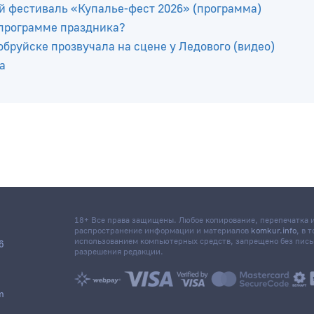
о средневековья «У госці да радзімічаў» пройдет в Чаус
й фестиваль «Купалье-фест 2026» (программа)
 программе праздника?
бруйске прозвучала на сцене у Ледового (видео)
а
18+ Все права защищены. Любое копирование, перепечатка
распространение информации и материалов
komkur.info
, в 
использованием компьютерных средств, запрещено без пис
6
разрешения редакции.