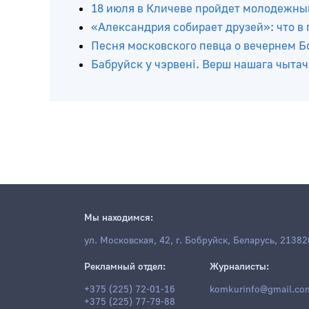
Читайте ещё
ХIII этнический праздник эпохи раннег
районе 25 июля
18 июля в Кличеве пройдет молодежны
«Александрия собирает друзей»: что в
Песня московского певца о вечернем Бо
Бабруйск у чэрвені. Верш нашага чытач
Мы находимся:
ул. Московская, 42, г. Бобруйск, Беларусь, 21382