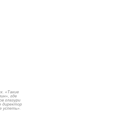
к. «Такие
ин», где
ов глазури
е директор
е успеть».