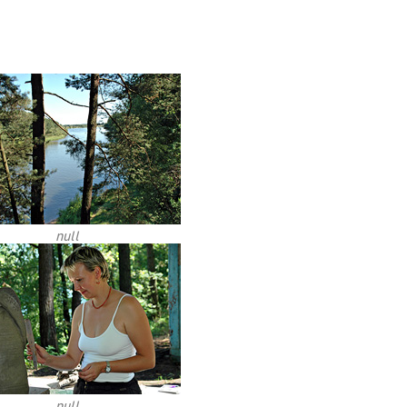
null
null