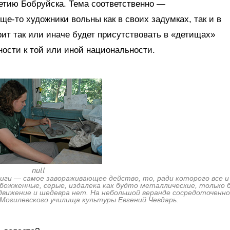
етию Бобруйска. Тема соответственно —
е-то художники вольны как в своих задумках, так и в
ит так или иначе будет присутствовать в «детищах»
ности к той или иной национальности.
null
иги — самое завораживающее действо, то, ради которого все и 
божженные, серые, издалека как будто металлические, только б
движение и шедевра нет. На небольшой веранде сосредоточенно
Могилевского училища культуры Евгений Чевдарь.