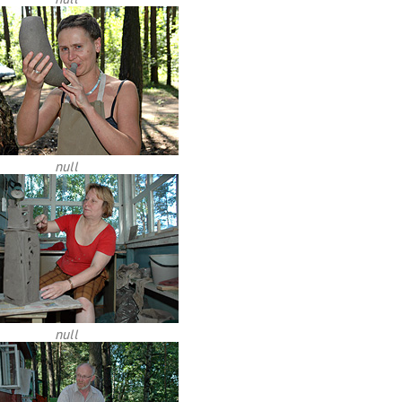
null
null