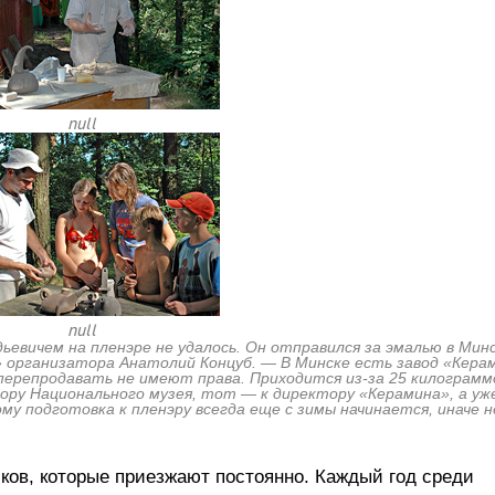
null
null
евичем на пленэре не удалось. Он отправился за эмалью в Минс
 организатора Анатолий Концуб. — В Минске есть завод «Керам
перепродавать не имеют права. Приходится из-за 25 килограмм
ору Национального музея, тот — к директору «Керамина», а уж
 подготовка к пленэру всегда еще с зимы начинается, иначе н
иков, которые приезжают постоянно. Каждый год среди