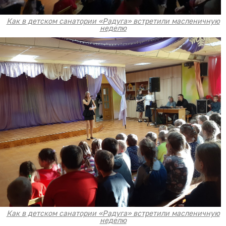
Как в детском санатории «Радуга» встретили масленичную
неделю
Как в детском санатории «Радуга» встретили масленичную
неделю