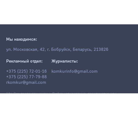
Мы находимся:
ул. Московская, 42, г. Бобруйск, Беларусь, 213826
Рекламный отдел:
Журналисты:
+375 (225) 72-01-16
komkurinfo@gmail.com
+375 (225) 77-79-88
rkomkur@gmail.com
18+ Все права защищены. Любое копирование, перепечатка или
последующее распространение информации и материалов
komkur.info
,
в том числе с использованием компьютерных средств, запрещено без
письменного разрешения редакции.