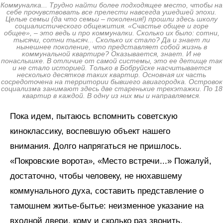
Коммуналка... Трудно найти более подходящее место, чтобы на
себе прочувствовать все прелести навсегда ушедшей эпохи.
Целые семьи (да что семьи – поколения!) прошли здесь школу
социалистического общежития. «Счастье общее и горе
общее», – это ведь и про коммуналки. Сколько их было: сотни,
тысячи, сотни тысяч... Сколько их стало? Да и знает ли
нынешнее поколение, что представляет собой жизнь в
коммунальной квартире? Оказывается, знает. И не
понаслышке. В отличие от самой системы, это ее детище так
и не стало историей. Только в Бобруйске насчитывается
несколько десятков таких квартир. Основная их часть
сосредоточена на территории бывшего авиагородка. Островок
социализма занимают здесь две старенькие трехэтажки. По 18
квартир в каждой. В одну из них мы и направляемся.
Пока идем, пытаюсь вспомнить советскую
киноклассику, воспевшую объект нашего
внимания. Долго напрягаться не пришлось.
«Покровские ворота», «Место встречи...» Пожалуй,
достаточно, чтобы человеку, не нюхавшему
коммунального духа, составить представление о
тамошнем житье-бытье: неизменное указание на
входной двери, кому и сколько раз звонить,