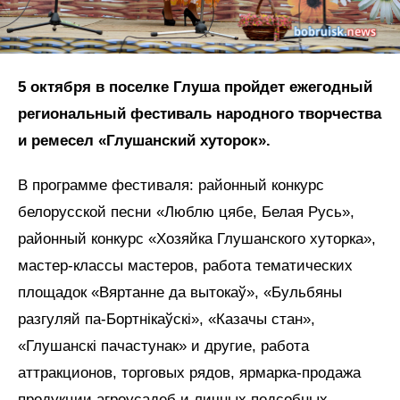
5 октября в поселке Глуша пройдет ежегодный
региональный фестиваль народного творчества
и ремесел «Глушанский хуторок».
В программе фестиваля: районный конкурс
белорусской песни «Люблю цябе, Белая Русь»,
районный конкурс «Хозяйка Глушанского хуторка»,
мастер-классы мастеров, работа тематических
площадок «Вяртанне да вытокаў», «Бульбяны
разгуляй па-Бортнікаўскі», «Казачы стан»,
«Глушанскі пачастунак» и другие, работа
аттракционов, торговых рядов, ярмарка-продажа
продукции агроусадеб и личных подсобных