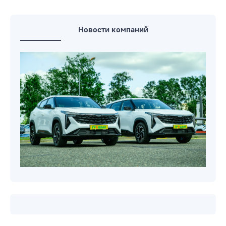
Ледового (видео)
Бабруйск у чэрвені. Верш нашага
чытача
Новости компаний