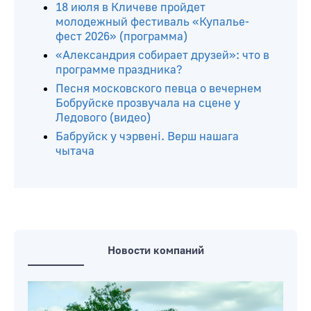
Читайте ещё
ХIII этнический праздник эпохи
раннего средневековья «У госці да
радзімічаў» пройдет в Чаусском
районе 25 июля
18 июля в Кличеве пройдет
молодежный фестиваль «Купалье-
фест 2026» (программа)
«Александрия собирает друзей»: что в
программе праздника?
Песня московского певца о вечернем
Бобруйске прозвучала на сцене у
Ледового (видео)
Бабруйск у чэрвені. Верш нашага
чытача