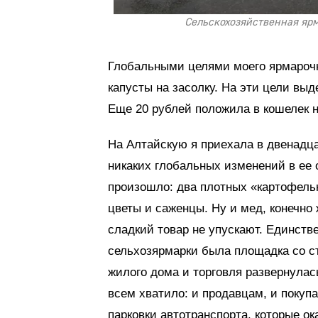
Сельскохозяйственная ярма
Глобальными целями моего ярмарочн
капусты на засолку. На эти цели выд
Еще 20 рублей положила в кошелек н
На Алтайскую я приехала в двенадца
никаких глобальных изменений в ее 
произошло: два плотных «картофельн
цветы и саженцы. Ну и мед, конечно
сладкий товар не упускают. Единст
сельхозярмарки была площадка со ст
жилого дома и торговля развернулас
всем хватило: и продавцам, и покуп
парковки автотранспорта, которые ок