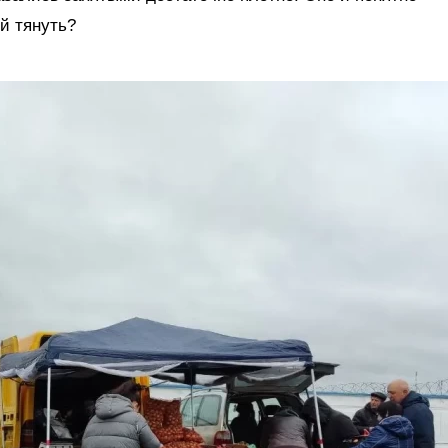
й тянуть?