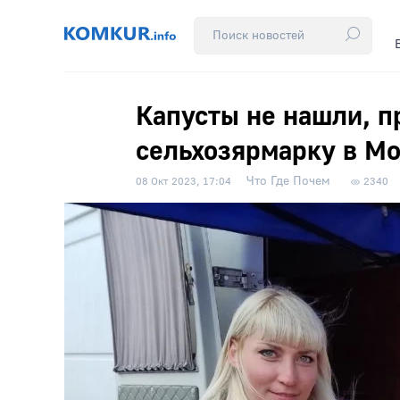
Капусты не нашли, п
сельхозярмарку в Мо
Что Где Почем
08 Окт 2023, 17:04
2340