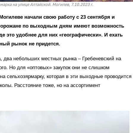
арка на улице Алтайской. Могилев, 7.10.2023 г.
огилеве начали свою работу с 23 сентября и
, горожане по выходным дням имеют возможность
де это удобнее для них «географически». И ехать
ный рынок не придется.
, два небольших местных рынка – Гребеневский на
го. Но для «оптовых» закупок они не слишком
на сельхозярмарку, которая в эти выходные проводится
колы. Расстояние тоже, но на ассортимент