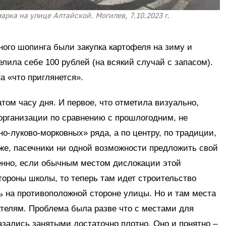
рка на улице Алтайской. Могилев, 7.10.2023 г.
ого шопинга были закупка картофеля на зиму и
елила себе 100 рублей (на всякий случай с запасом).
а «что приглянется».
том часу дня. И первое, что отметила визуально,
организации по сравнению с прошлогодним, не
о-луково-морковных» ряда, а по центру, по традиции,
 же, пасечники ни одной возможности предложить свой
венно, если обычным местом дислокации этой
ороны школы, то теперь там идет строительство
ь на противоположной стороне улицы. Но и там места
ателям. Проблема была разве что с местами для
азались занятыми достаточно плотно. Оно и понятно –