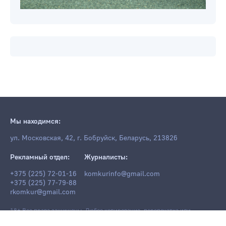
Мы находимся:
ул. Московская, 42, г. Бобруйск, Беларусь, 213826
Рекламный отдел:
Журналисты:
+375 (225) 72-01-16
komkurinfo@gmail.com
+375 (225) 77-79-88
rkomkur@gmail.com
18+ Все права защищены. Любое копирование, перепечатка или
последующее распространение информации и материалов
komkur.info
,
в том числе с использованием компьютерных средств, запрещено без