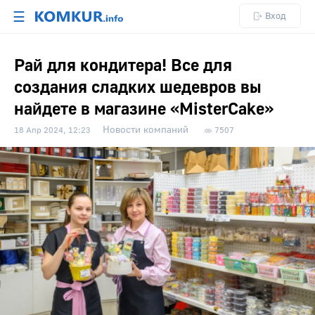
☰
Вход
Рай для кондитера! Все для
создания сладких шедевров вы
найдете в магазине «MisterCake»
Новости компаний
18 Апр 2024, 12:23
7507