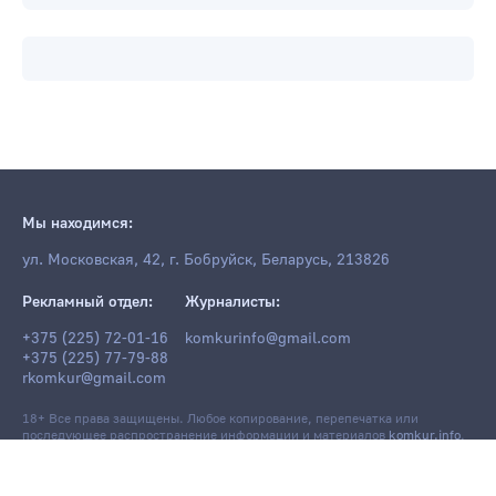
Мы находимся:
ул. Московская, 42, г. Бобруйск, Беларусь, 213826
Рекламный отдел:
Журналисты:
+375 (225) 72-01-16
komkurinfo@gmail.com
+375 (225) 77-79-88
rkomkur@gmail.com
18+ Все права защищены. Любое копирование, перепечатка или
последующее распространение информации и материалов
komkur.info
,
в том числе с использованием компьютерных средств, запрещено без
письменного разрешения редакции.