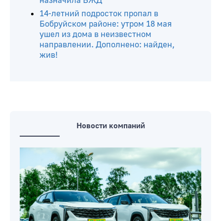
Бобруйчанка продала знакомому
марихуану и оказалась на скамье
подсудимых. Каким стал приговор?
26 дополнительных поездов на
июльские праздничные дни
назначила БЖД
14-летний подросток пропал в
Бобруйском районе: утром 18 мая
ушел из дома в неизвестном
направлении. Дополнено: найден,
жив!
Новости компаний