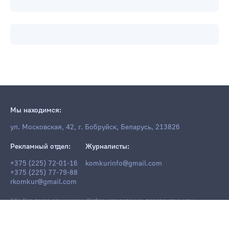
Мы находимся:
ул. Московская, 42, г. Бобруйск, Беларусь, 213826
Рекламный отдел:
Журналисты:
+375 (225) 72-01-16
komkurinfo@gmail.com
+375 (225) 77-79-88
rkomkur@gmail.com
18+ Все права защищены. Любое копирование, перепечатка или
последующее распространение информации и материалов
komkur.info
,
в том числе с использованием компьютерных средств, запрещено без
письменного разрешения редакции.