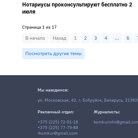
Нотариусы проконсультируют бесплатно 2
июля
Страница 1 из 17
В начало
Назад
1
2
3
4
...
6
Посмотреть другие темы
Мы находимся:
ул. Московская, 42, г. Бобруйск, Беларусь, 21382
Рекламный отдел:
Журналисты:
+375 (225) 72-01-16
komkurinfo@gmail.co
+375 (225) 77-79-88
rkomkur@gmail.com