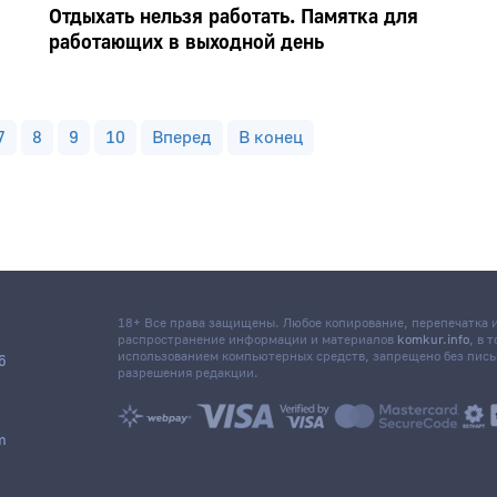
Отдыхать нельзя работать. Памятка для
работающих в выходной день
7
8
9
10
Вперед
В конец
18+ Все права защищены. Любое копирование, перепечатка
распространение информации и материалов
komkur.info
, в 
использованием компьютерных средств, запрещено без пис
6
разрешения редакции.
m