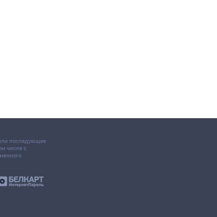
 или последующее
том числе с
ьменного