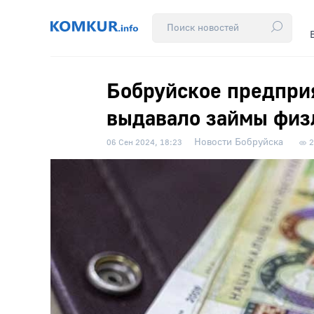
Бобруйское предпри
выдавало займы физ
Новости Бобруйска
06 Сен 2024, 18:23
2