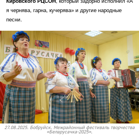
Кировского РЦСОН
, который задорно исполнил «А
я чернява, гарна, кучерява» и другие народные
песни.
27.08.2025. Бобруйск. Межрайонный фестиваль творчества
«Беларусачка-2025».