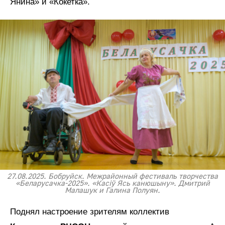
Янина» и «Кокетка».
27.08.2025. Бобруйск. Межрайонный фестиваль творчества
«Беларусачка-2025». «Касiў Ясь канюшыну». Дмитрий
Малашук и Галина Полуян.
Поднял настроение зрителям коллектив