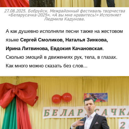
27.08.2025. Бобруйск. Межрайонный фестиваль творчества
«Беларусачка-2025». «А вы мне нравитесь!» Исполняет
Людмила Кадунова.
А как душевно исполняли песни также на жестовом
языке
Сергей Смоликов,
Наталья Зинкова,
Ирина Литвинова, Евдокия Качановская
.
Сколько эмоций в движениях рук, тела, в глазах.
Как много можно сказать без слов...