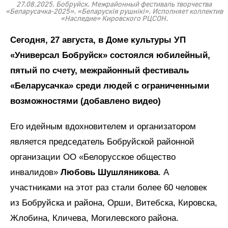
27.08.2025. Бобруйск. Межрайонный фестиваль творчества
«Беларусачка-2025». «Беларускiя рушнiкi». Исполняет коллектив
«Наследие» Кировского РЦСОН.
Сегодня, 27 августа, в Доме культуры УП
«Универсал Бобруйск» состоялся юбилейный,
пятый по счету, межрайонный фестиваль
«Беларусачка» среди людей с ограниченными
возможностями (добавлено видео)
Его идейным вдохновителем и организатором
является председатель Бобруйской районной
организации ОО «Белорусское общество
инвалидов»
Любовь Шушляникова
. А
участниками на этот раз стали более 60 человек
из Бобруйска и района, Орши, Витебска, Кировска,
Жлобина, Кличева, Могилевского района.