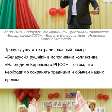
27.08.2025. Бобруйск. Межрайонный фестиваль творчества
«Беларусачка-2025». «Всё это Беларусь моя!» Исполняет
Сергей Смоликов.
Тронул душу и театрализованный номер
«Беларускiя рушнiкi» в исполнении коллектива
«Наследие» Кировского РЦСОН – о том, что
необходимо сохранять традиции и обычаи наших
предков.