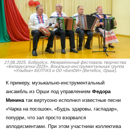
27.08.2025. Бобруйск. Межрайонный фестиваль творчества
«Беларусачка-2025». Вокально-инструментальная группа
«Улыбка» БЕЛТИЗ и ОО «БелОИ» (Витебск, Орша).
К примеру, музыкально-инструментальный
ансамбль из Орши под управлением
Федора
Минина
так виртуозно исполнил известные песни
«Чарка на посошок», «Будзь здаровы, гаспадар»,
попурри, что зал просто взорвался
аплодисментами. При этом участники коллектива