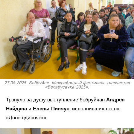
27.08.2025. Бобруйск. Межрайонный фестиваль творчества
«Беларусачка-2025».
Тронуло за душу выступление бобруйчан
Андрея
Найдуна
и
Елены Пинчук
, исполнивших песню
«Двое одиночек».